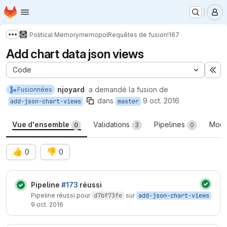
Page d'accueil
Passer au contenu principal
M
Political Memory
memopol
Requêtes de fusion
!167
Afficher davantage de fils d'Ariane
Add chart data json views
Code
Ex
njoyard
a demandé la fusion de
Fusionnées
dans
9 oct. 2016
add-json-chart-views
master
Vue d'ensemble
Validations
Pipelines
Modi
0
3
0
👍
👎
0
0
Rapports de requête de fusion
Pipeline
#173
réussi
État :
Pipeline réussi pour
d7bf73fe
sur
add-json-chart-views
9 oct. 2016