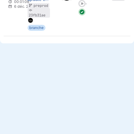
00:01:08
État :
preprod
6 déc. 2019
État :
23fb31ae
branche