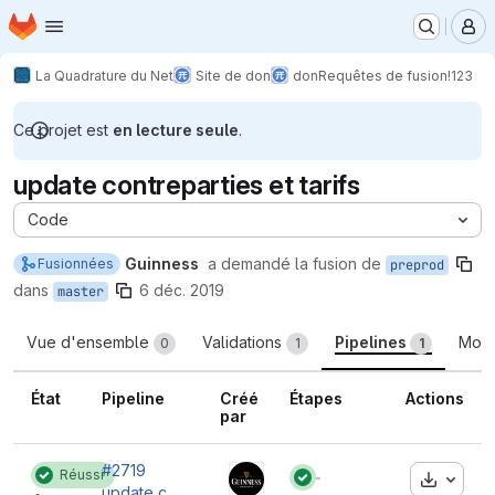
Page d'accueil
Passer au contenu principal
M
La Quadrature du Net
Site de don
don
Requêtes de fusion
!123
Ce projet est
en lecture seule
.
update contreparties et tarifs
Code
Guinness
a demandé la fusion de
Fusionnées
preprod
dans
6 déc. 2019
master
Vue d'ensemble
Validations
Pipelines
Modi
0
1
1
État
Pipeline
Créé
Étapes
Actions
par
#2719
Réussi
Télécha
État :
update contreparties et tarifs