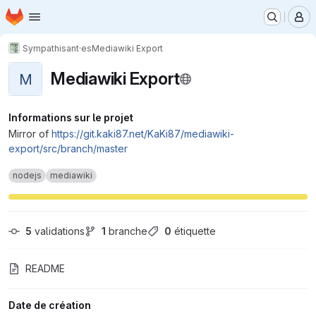
Page d'accueil
Passer au contenu principal
M
Sympathisant·es
Mediawiki Export
Mediawiki Export
M
Informations sur le projet
Mirror of
https://git.kaki87.net/KaKi87/mediawiki-
export/src/branch/master
nodejs
mediawiki
5
 validations
1
 branche
0
 étiquette
README
Date de création