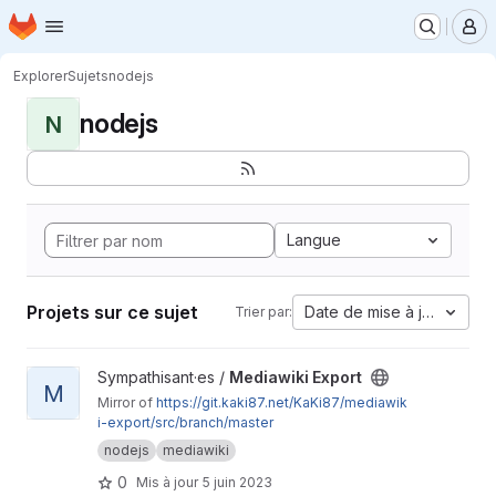
Page d'accueil
Passer au contenu principal
M
Explorer
Sujets
nodejs
nodejs
N
Langue
Projets sur ce sujet
Date de mise à jour
Trier par:
Afficher le projet Mediawiki Export
Sympathisant·es /
Mediawiki Export
M
Mirror of
https://git.kaki87.net/KaKi87/mediawik
i-export/src/branch/master
nodejs
mediawiki
0
Mis à jour
5 juin 2023