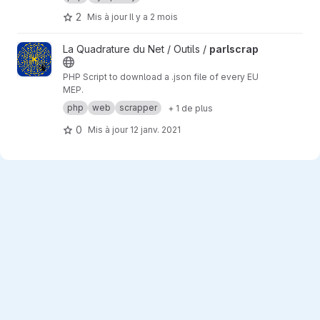
2
Mis à jour
Il y a 2 mois
Afficher le projet parlscrap
La Quadrature du Net / Outils /
parlscrap
PHP Script to download a .json file of every EU
MEP.
php
web
scrapper
+ 1 de plus
0
Mis à jour
12 janv. 2021