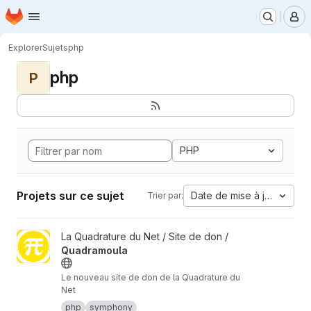
Page d'accueil
Passer au contenu principal
M
Explorer
Sujets
php
php
P
PHP
Projets sur ce sujet
Date de mise à jour
Trier par:
Afficher le projet Quadramoula
La Quadrature du Net / Site de don /
Quadramoula
Le nouveau site de don de la Quadrature du
Net
php
symphony