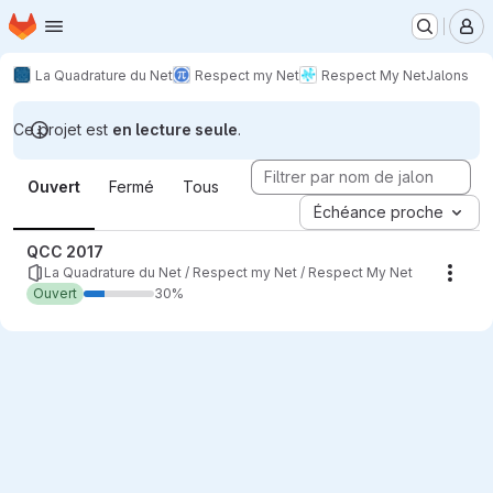
Page d'accueil
Passer au contenu principal
M
La Quadrature du Net
Respect my Net
Respect My Net
Jalons
Ce projet est
en lecture seule
.
Jalons
Ouvert
Fermé
Tous
Échéance proche
QCC 2017
La Quadrature du Net / Respect my Net / Respect My Net
Actio
Ouvert
30%