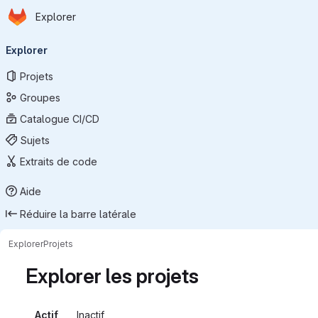
Page d'accueil
Passer au contenu principal
Explorer
Navigation principale
Explorer
Projets
Groupes
Catalogue CI/CD
Sujets
Extraits de code
Aide
Réduire la barre latérale
Explorer
Projets
Explorer les projets
Actif
Inactif