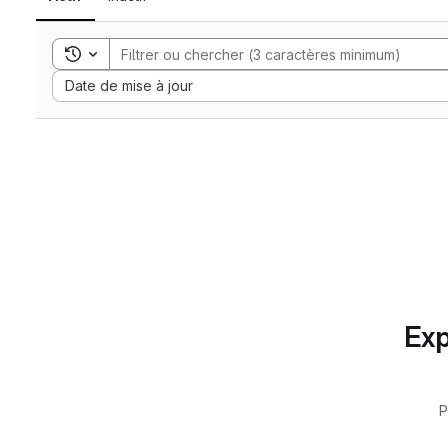
Toggle search history
Sort by:
Date de mise à jour
Exp
P